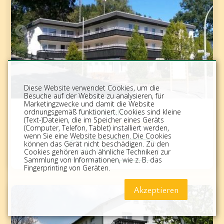
Diese Website verwendet Cookies, um die
1
/
12
Besuche auf der Website zu analysieren, für
Marketingzwecke und damit die Website
Sauerländer Tor
ordnungsgemäß funktioniert. Cookies sind kleine
(Text-)Dateien, die im Speicher eines Geräts
Für 15 bis 36 Personen!
(Computer, Telefon, Tablet) installiert werden,
wenn Sie eine Website besuchen. Die Cookies
können das Gerät nicht beschädigen. Zu den
mehr Informationen
Cookies gehören auch ähnliche Techniken zur
Sammlung von Informationen, wie z. B. das
Fingerprinting von Geräten.
Akzeptieren